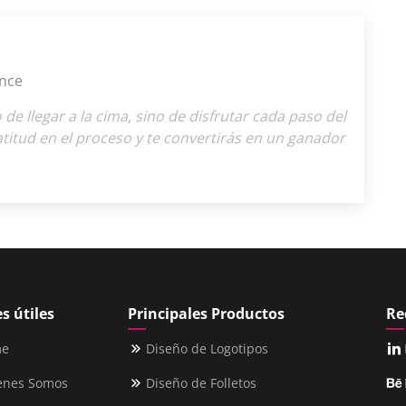
nce
o de llegar a la cima, sino de disfrutar cada paso del
titud en el proceso y te convertirás en un ganador
s útiles
Principales Productos
Re
me
Diseño de Logotipos
enes Somos
Diseño de Folletos