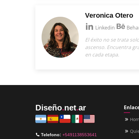
Veronica Otero
Linkedin
Beha
El éxito no se trata sol
ascenso. Encuentra gra
en cada etapa.
Diseño
.
net
.
ar
Enlace
Ho
Qui
Telefono:
+5491138553641