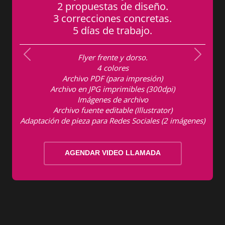
diseño.
2 propuestas de diseñ
ncretas.
15 correcciones concret
ajo.
7 días de trabajo.
so.
Díptico frente y dorso.
Previous
Next
4 colores
resión)
Archivo PDF (para impresión
es (300dpi)
Archivo en JPG imprimibles (300
ivo
Imágenes de archivo
llustrator)
Archivo fuente editable (Illustra
ciales (2 imágenes)
Adaptación de pieza para Redes Sociales
AMADA
AGENDAR VIDEO LLAMADA