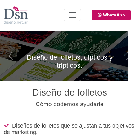
WhatsApp
Destaca tus productos o 
icos y
Previous
Next
con folletos atractiv
Diseño de folletos
Cómo podemos ayudarte
Diseños de folletos que se ajustan a tus objetivos
de marketing.