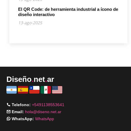
El QR Code: de herramienta industrial a ícono de
diseño interactivo
13-ago-2025
Diseño
.
net
.
ar
Telefono:
+5491138553641
Email:
hola@diseno.net.ar
WhatsApp:
WhatsApp