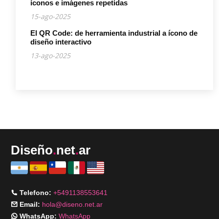
íconos e imágenes repetidas
15-ago-2025
El QR Code: de herramienta industrial a ícono de
diseño interactivo
13-ago-2025
Diseño
.
net
.
ar
Telefono:
+5491138553641
Email:
hola@diseno.net.ar
WhatsApp:
WhatsApp