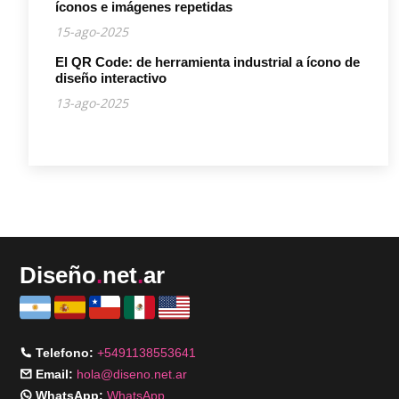
íconos e imágenes repetidas
15-ago-2025
El QR Code: de herramienta industrial a ícono de
diseño interactivo
13-ago-2025
Diseño
.
net
.
ar
Telefono:
+5491138553641
Email:
hola@diseno.net.ar
WhatsApp:
WhatsApp