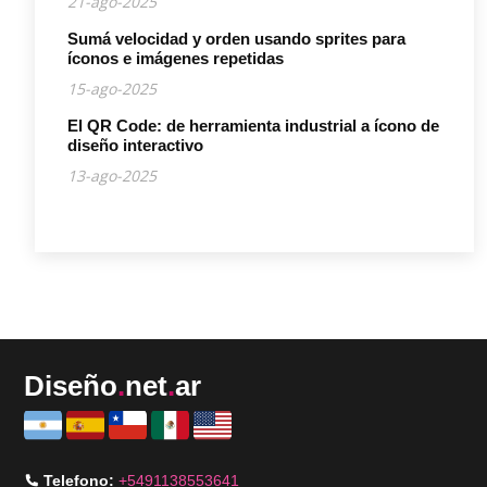
21-ago-2025
Sumá velocidad y orden usando sprites para
íconos e imágenes repetidas
15-ago-2025
El QR Code: de herramienta industrial a ícono de
diseño interactivo
13-ago-2025
Diseño
.
net
.
ar
Telefono:
+5491138553641