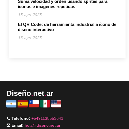
Sumá velocidad y orden usando sprites para
íconos e imágenes repetidas
15-ago-2025
El QR Code: de herramienta industrial a ícono de
diseño interactivo
13-ago-2025
Diseño
.
net
.
ar
Telefono:
+5491138553641
Email:
hola@diseno.net.ar