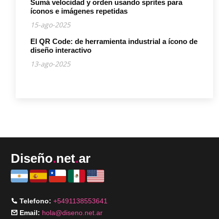
Sumá velocidad y orden usando sprites para
íconos e imágenes repetidas
15-ago-2025
El QR Code: de herramienta industrial a ícono de
diseño interactivo
13-ago-2025
Diseño
.
net
.
ar
Telefono:
+5491138553641
Email:
hola@diseno.net.ar