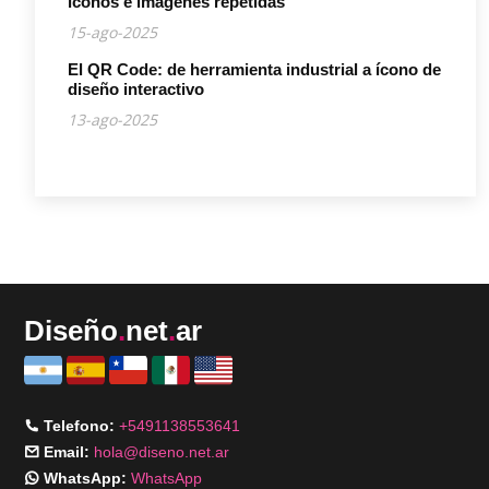
íconos e imágenes repetidas
15-ago-2025
El QR Code: de herramienta industrial a ícono de
diseño interactivo
13-ago-2025
Diseño
.
net
.
ar
Telefono:
+5491138553641
Email:
hola@diseno.net.ar
WhatsApp:
WhatsApp