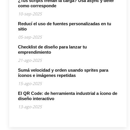
¿Tus scripts frenan la carga? Usá async y defer
como corresponde
10-sep-2025
Reducí el uso de fuentes personalizadas en tu
sitio
05-sep-2025
Checklist de diseño para lanzar tu
emprendimiento
21-ago-2025
Sumá velocidad y orden usando sprites para
íconos e imágenes repetidas
15-ago-2025
El QR Code: de herramienta industrial a ícono de
diseño interactivo
13-ago-2025