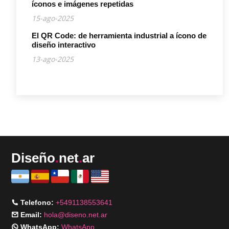
íconos e imágenes repetidas
15-ago-2025
El QR Code: de herramienta industrial a ícono de
diseño interactivo
13-ago-2025
Diseño
.
net
.
ar
Telefono:
+5491138553641
Email:
hola@diseno.net.ar
WhatsApp:
WhatsApp