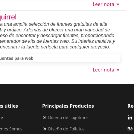
Leer nota
uirrel
a una amplia selección de fuentes gratuitas de alta
b y gráfico. Además de ofrecer una gran variedad de
roceso de encontrar y descargar fuentes, proporcionando
enerador de kits de fuentes web. Su interfaz intuitiva y
contrar la fuente perfecta para cualquier proyecto.
uentes para web
Leer nota
s útiles
Principales Productos
Re
me
Diseño de Logotipos
enes Somos
Diseño de Folletos