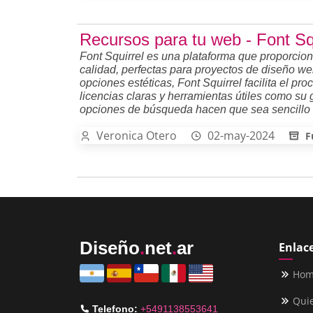
Recursos para tu web - Font Sq
Font Squirrel es una plataforma que proporcion
calidad, perfectas para proyectos de diseño we
opciones estéticas, Font Squirrel facilita el p
licencias claras y herramientas útiles como su g
opciones de búsqueda hacen que sea sencillo en
Veronica Otero
02-may-2024
F
Diseño
.
net
.
ar
Enlace
Ho
Qui
Telefono:
+5491138553641