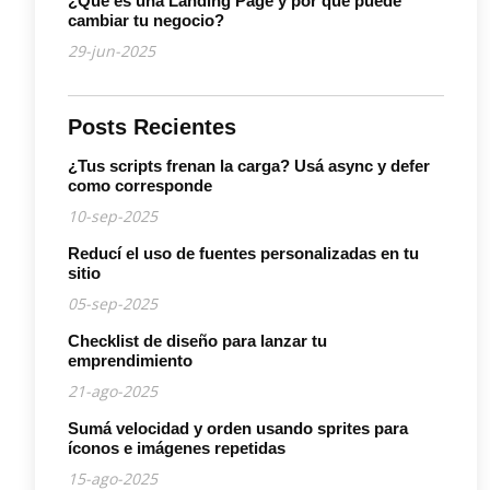
¿Qué es una Landing Page y por qué puede
cambiar tu negocio?
29-jun-2025
Posts Recientes
¿Tus scripts frenan la carga? Usá async y defer
como corresponde
10-sep-2025
Reducí el uso de fuentes personalizadas en tu
sitio
05-sep-2025
Checklist de diseño para lanzar tu
emprendimiento
21-ago-2025
Sumá velocidad y orden usando sprites para
íconos e imágenes repetidas
15-ago-2025