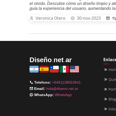
el olvido. Descubre cómo un diseño limpio y atr
guía la experiencia del usuario, aumentando l
Veronica Otero
30-nov-2023
Ti
Diseño
.
net
.
ar
Enlace
Ho
Qui
Telefono:
+5491138553641
Email:
hola@diseno.net.ar
Port
WhatsApp:
WhatsApp
Blog
Solu