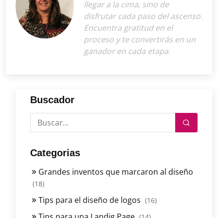
llegar a la cima, sino de
disfrutar cada paso del ascenso.
Encuentra gratitud en el
proceso y te convertirás en un
ganador en cada etapa.
Buscador
Categorias
Grandes inventos que marcaron al diseño
(18)
Tips para el diseño de logos
(16)
Tips para una Landig Page
(14)