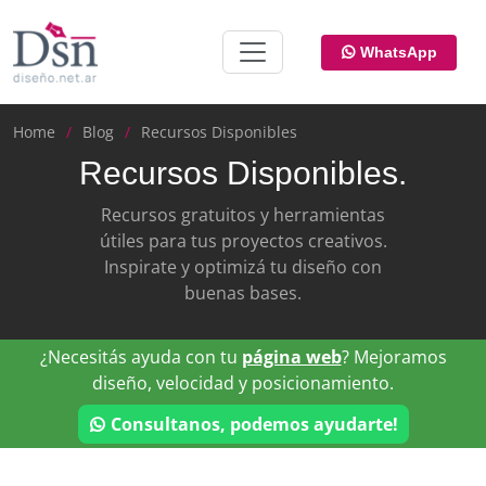
WhatsApp
Home
Blog
Recursos Disponibles
Recursos Disponibles.
Recursos gratuitos y herramientas
útiles para tus proyectos creativos.
Inspirate y optimizá tu diseño con
buenas bases.
¿Necesitás ayuda con tu
página web
? Mejoramos
diseño, velocidad y posicionamiento.
Consultanos, podemos ayudarte!