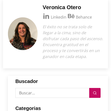
Veronica Otero
Linkedin
Behance
El éxito no se trata solo de
llegar a la cima, sino de
disfrutar cada paso del ascenso.
Encuentra gratitud en el
proceso y te convertirás en un
ganador en cada etapa.
Buscador
Categorias