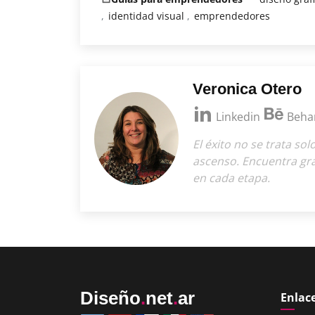
identidad visual
emprendedores
Veronica Otero
Linkedin
Beha
El éxito no se trata sol
ascenso. Encuentra gra
en cada etapa.
Diseño
.
net
.
ar
Enlace