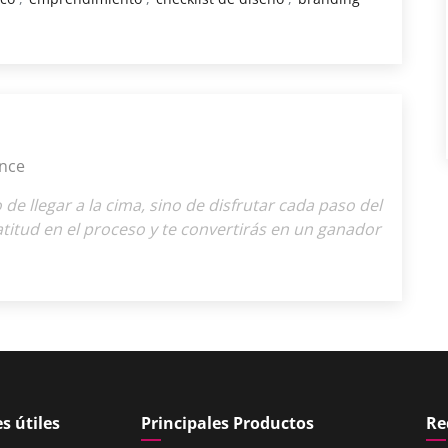
nce
o de llegar a la cima, sino de disfrutar cada paso del
titud en el proceso y te convertirás en un ganador
s útiles
Principales Productos
Re