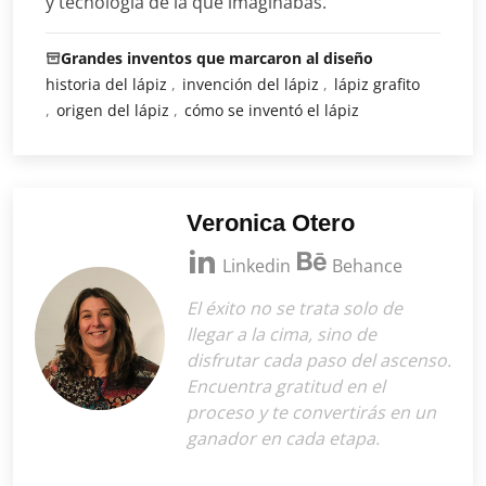
y tecnología de la que imaginabas.
Grandes inventos que marcaron al diseño
historia del lápiz
invención del lápiz
lápiz grafito
origen del lápiz
cómo se inventó el lápiz
Veronica Otero
Linkedin
Behance
El éxito no se trata solo de
llegar a la cima, sino de
disfrutar cada paso del ascenso.
Encuentra gratitud en el
proceso y te convertirás en un
ganador en cada etapa.