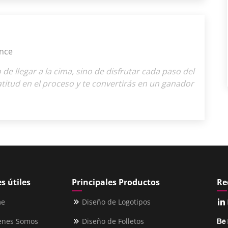
nce
o de llegar a la cima, sino de disfrutar cada paso del
titud en el proceso y te convertirás en un ganador
s útiles
Principales Productos
Re
me
Diseño de Logotipos
enes Somos
Diseño de Folletos