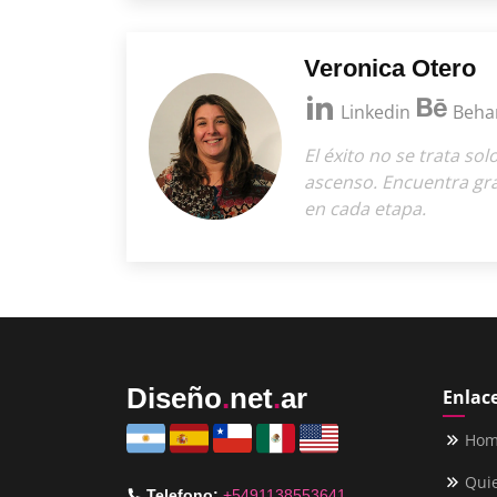
Veronica Otero
Linkedin
Beha
El éxito no se trata sol
ascenso. Encuentra gra
en cada etapa.
Diseño
.
net
.
ar
Enlace
Ho
Qui
Telefono:
+5491138553641