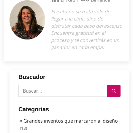
El éxito no se trata solo de
llegar a la cima, sino de
disfrutar cada paso del ascenso.
Encuentra gratitud en el
proceso y te convertirás en un
ganador en cada etapa.
Buscador
Categorias
Grandes inventos que marcaron al diseño
(18)