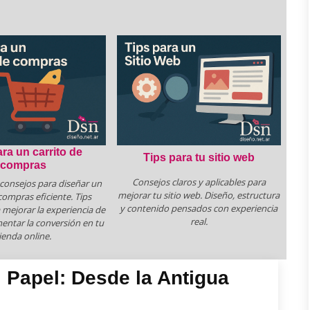
ara un carrito de
Tips para tu sitio web
compras
Consejos claros y aplicables para
 consejos para diseñar un
mejorar tu sitio web. Diseño, estructura
compras eficiente. Tips
y contenido pensados con experiencia
 mejorar la experiencia de
real.
ntar la conversión en tu
ienda online.
l Papel: Desde la Antigua