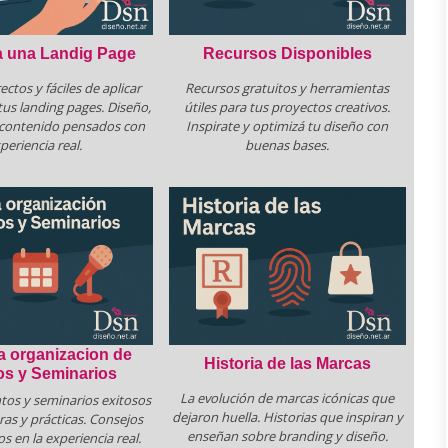
a una Landig Page
Recursos Disponibles
ectos y fáciles de aplicar
Recursos gratuitos y herramientas
tus landing pages. Diseño,
útiles para tus proyectos creativos.
 contenido pensados con
Inspirate y optimizá tu diseño con
periencia real.
buenas bases.
a organizacion de
Historia de las Marcas
os y Seminarios
La evolución de marcas icónicas que
tos y seminarios exitosos
dejaron huella. Historias que inspiran y
ras y prácticas. Consejos
enseñan sobre branding y diseño.
os en la experiencia real.