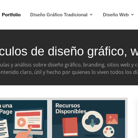
Portfolio
Diseño Gráfico Tradicional
Diseño Web
ículos de diseño gráfico,
guías y análisis sobre diseño gráfico, branding, sitios web y c
ntenido claro, útil y hecho por quienes lo viven todos los dí