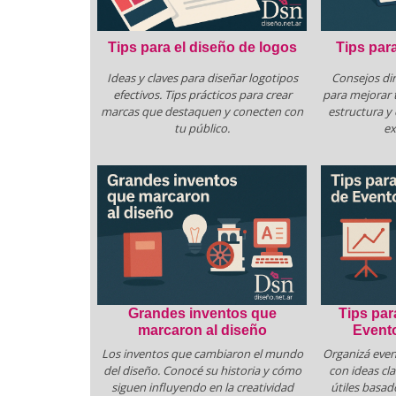
Tips para el diseño de logos
Tips par
Ideas y claves para diseñar logotipos
Consejos dir
efectivos. Tips prácticos para crear
para mejorar 
marcas que destaquen y conecten con
estructura y
tu público.
ex
Grandes inventos que
Tips par
marcaron al diseño
Event
Los inventos que cambiaron el mundo
Organizá even
del diseño. Conocé su historia y cómo
con ideas cla
siguen influyendo en la creatividad
útiles basad